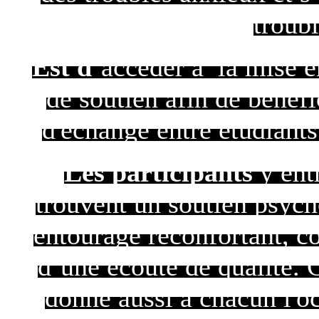
troub
Est d’
accéder à la mise e
de soutien afin de bénéfi
d'échange entre étudiants
Les participants
y ent
trouvent un soutien psych
entourage réconfortant, co
d’une écoute de qualité. 
donne aussi à chacun l'o