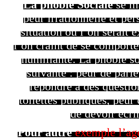
La phobie Sociale
se m
peur irrationnelle et per
situation où l’on serait 
l’on craint de se comport
humiliante. La phobie so
suivante : peur de parl
répondre à des question
toilettes publiques, peur
de devoir écrir
Pour autre
exemple l’ago