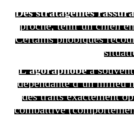
Des stratagèmes rassura
proche, tenir un chien en
Certains phobiques recoure
situat
L’agoraphobe
a souvent 
dépendante d’un milieu h
des traits exactement o
combattive (comportement