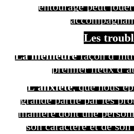
entourage peut jouer
accompagnant
Les trouble
La meilleure
façon d’int
premier lieux d’a
L’anxiété
, que nous é
grande partie par les pr
manière dont une personn
son caractère et de son