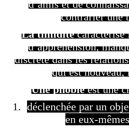
d’amis et de connaissa
contrarier une 
La timidité
caractérise 
d’appréhension, manqu
discrète dans les relation
qui est nouveau, 
Une phobie
est une cr
déclenchée par un obje
en eux-mêmes 