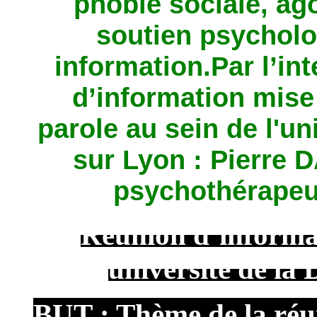
phobie sociale, ago
soutien psycholo
information.Par l’in
d’information mis
parole au sein de l'u
sur Lyon : Pierre
psychothérapeut
Réunion d’informa
université de l
BUT : Thème de la réun