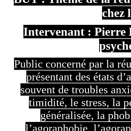
chez 
Intervenant : Pierr
psych
Public concerné par la réu
présentant des états d’
souvent de troubles anxie
timidité, le stress, la 
généralisée, la phob
l’agoraphobie, l’agora