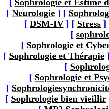
[
Sophrologie et Estime d
[
Neurologie
]
[
Sophrolog
[
DSM-IV
]
[
Stress
]
[
sophrolo
[
Sophrologie et Cybe
[
Sophrologie et Thérapie
[
Sophrolog
[
Sophrologie et Ps
[
Sophrologiesynchronicit
[
Sophrologie bien vieillir