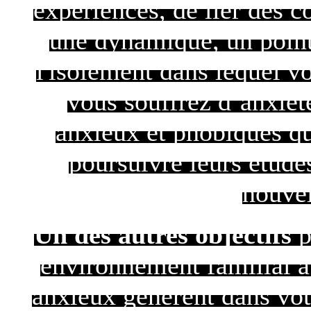
expériences, de lier des c
une dynamique, un point
l'isolement dans lequel v
vous souffrez d’anxiét
anxieux et phobiques qu
poursuivre leurs étude
nouvel
Un des autres objectifs
p
environnement familial a
anxieux génèrent dans votr