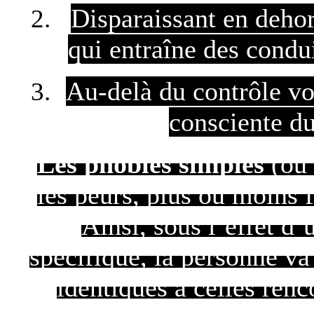
Disparaissant en dehors
qui entraîne des condu
Au-delà du contrôle vo
consciente du
Les phobies simples
(ou 
les peurs, plus ou moins f
Ainsi, sous l’effet d
spécifique, la personne va
identiques à celles renc