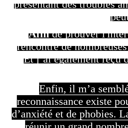
présentant des troubles an
peut
Afin
de prouver l'intér
rencontré de nombreuses 
Et j’ai également reçu 
Enfin, il m’a sembl
reconnaissance existe pou
d’anxiété et de phobies. L
réunir un grand nombre 