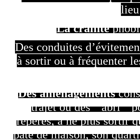
lieu
La crainte
phobie
Des conduites d’évitement
à sortir ou à fréquenter l
Des aménagements
consi
trajet où des " abri " 
repérés, à ne plus sortir q
pâté de maison, son quarti