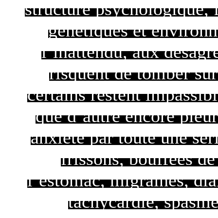
structure psychologique, f
génétiques et environ
l’inattendu, aux désag
risquent de tomber sur
certains restent impassibl
que d’autre encore pleur
anxiété par toute une sé
frissons, bouffées de
l’estomac, migraines, diar
tachycardie, spasme