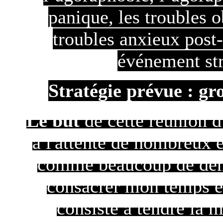
panique, les troubles o
troubles anxieux post
événement str
Stratégie prévue : gr
Le but
de cette réunion 
à l'attente de nombreux é
comme beaucoup de dema
consacrer mon temps et
consiste à tendre la 