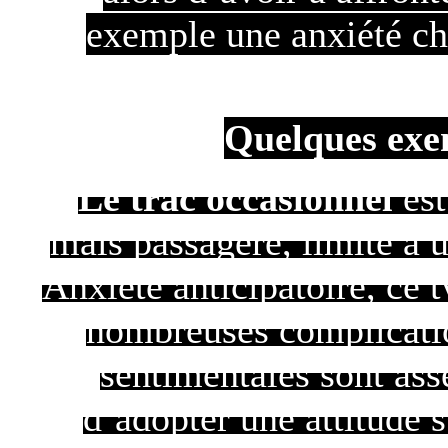
exemple une anxiété ch
Quelques exem
Le trac occasionnel
est
mais passagère, limité à 
Anxiété anticipatoire, ce 
nombreuses complications
sentimentales sont ass
d’adopter une attitude