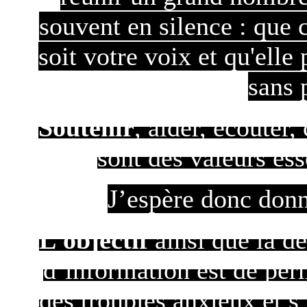
souvent en silence : que 
soit votre voix et qu'elle
sans 
Soutenir
, aider, écouter
sont des valeurs ess
J’espère donc don
L’objectif
ainsi que la d
d’information est de per
des troubles anxieux et 