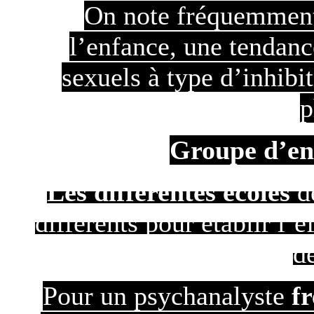
On note fréquemment
l’enfance, une tendance
sexuels à type d’inhib
p
Groupe d’ent
Les différentes écoles
de
différents pour établir l’e
de
Pour un psychanalyste
f