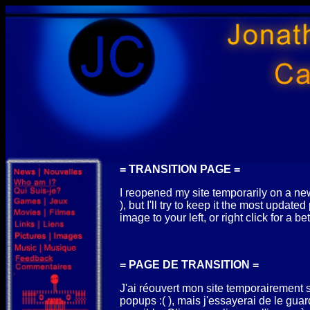
= TRANSITION PAGE =
I reopened my site temporarily on a ne
), but I'll try to keep it the most update
image to your left, or right click for a b
= PAGE DE TRANSITION =
J'ai réouvert mon site temporairement 
popups :( ), mais j'essayerai de le guar