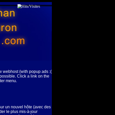
w webhost (with popup ads :(
d possible. Click a link on the
etter menu.
sur un nouvel hôte (avec des
der le plus mis-à-jour