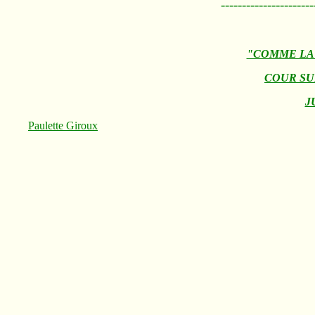
----------------------
"COMME LA 
COUR S
J
Paulette Giroux