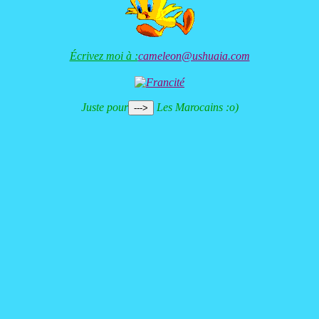
Écrivez moi à :
cameleon@ushuaia.com
Juste pour
Les Marocains :o)