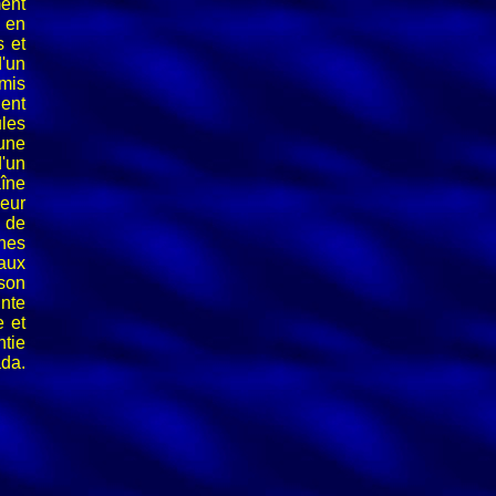
ent
 en
s et
'un
mis
ient
les
 une
'un
îne
leur
 de
ines
raux
son
inte
e et
ntie
ada.