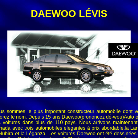
DAEWOO LÉVIS
us sommes le plus important constructeur automobile dont v
norez le nom. Depuis 15 ans,Daewoo(prononcez dé-wou)Auto of
s voitures dans plus de 110 pays. Nous arrivons maintenant
ada avec trois automobiles élégantes à prix abordable,la La
Nubira et la Léganza. Les voitures Daewoo ont été dessinées