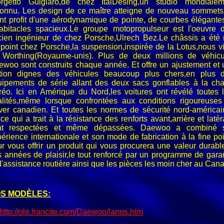
orgetto Guigiaro,de chez ItalDesing,un studio mondialem
connu. Les design de ce maître atteigne de nouveau sommets
ant profit d'une aérodynamique de pointe, de courbes élégante
habitacles spacieux.Le groupe motopropulseur est l'oeuvre d
cien ingénieur de chez Porsche,Ulrech Bez.Le châssis a été 
point chez Porsche,la suspension,inspirée de la Lotus,nous v
 Worthing(Royaume-unis). Plus de deux millions de véhicu
woo sont construits chaque année. Et offre un ajustement et
nition dignes des véhicules beaucoup plus chers,en plus d
uipements de série allant des deux sacs gonflables à la cha
réo. Ici en Amérique du Nord,les voitures ont révélé toutes 
alités,même lorsque confrontées aux conditions rigoureuses
iver canadien. Et toutes les normes de sécurité nord-américa
ce qui a trait à la résistance des renforts avant,arrière et laté
nt respectées et même dépassées. Daewoo a combiné 
érience internationale et son mode de fabrication à la fine po
r vous offrir un produit qui vous procurera une valeur durabl
 années de plaisir,le tout renforcé par un programme de gara
d'assistance routière ainsi que les pièces les moin cher au Can
S MODÈLES:
http://ole.francite.com/Daewoo/lanos.htm