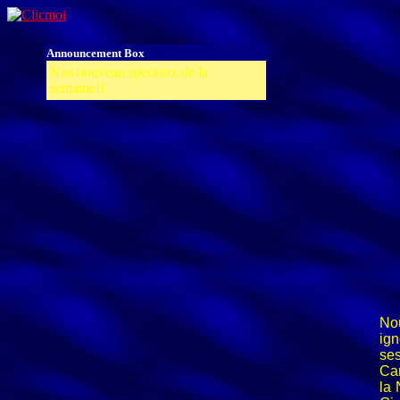
Announcement Box
Nos nouveau speciaux de la
semaine!!
No
ig
se
Can
la 