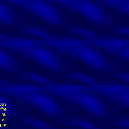
ous
fre
 au
nos,
 par