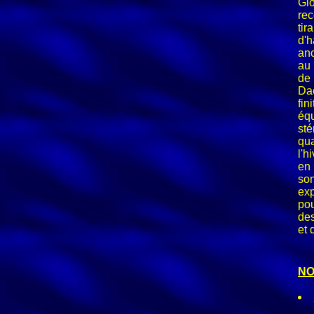
Gi
re
tir
d'
an
au 
de
Dae
fi
éq
sté
qu
l'h
en 
so
exp
pou
des
et 
NO